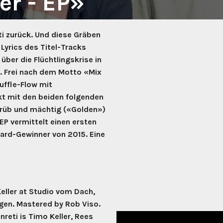
er - EP»
louds – Thieves
i
 Songs
eti zurück. Und diese Gräben
louds – Kept My Eyes Shut (Single)
Happy
 Lyrics des Titel-Tracks
louds – Runaway (Single)
sh
 Motherland (Album)
ber die Flüchtlingskrise in
rleans
– Farewell, St. Marie (EP)
 Frei nach dem Motto «Mix
rino
r – Velofahre (Album)
huffle-Flow mit
 The Sailors
ms / Death (Single)
kt mit den beiden folgenden
y Burn
 trüb und mächtig («Golden»)
EP vermittelt einen ersten
Heart
mir – Hiraeth (Album)
ard-Gewinner von 2015. Eine
& Knobel
louds – Tides (Remixes)
hy? – Hey! Folk of Death (Album)
eux Sans Visage
 – Crash & Clatter (Album)
an Goles
louds – Out Here On My Own (Wassily RMX)
an
 The Nashville Session (Album)
eller at Studio vom Dach,
as A Little Lamb
 Death By Algorithm (LP/Album)
gen. Mastered by Rob Viso.
old
reti is Timo Keller, Rees