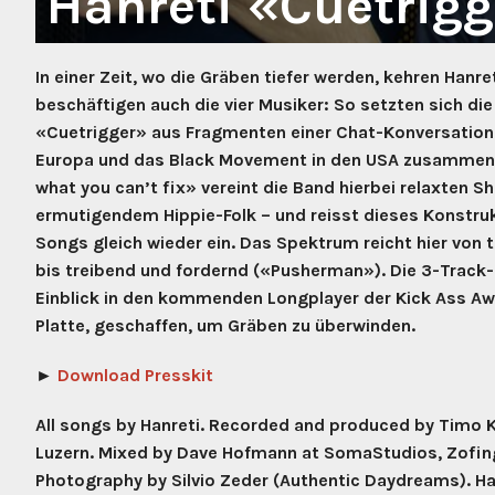
Hanreti «Cuetrigg
Visions In C
Hanret
2021
Haubi
In einer Zeit, wo die Gräben tiefer werden, kehren Hanr
Visions In C
Heidi 
beschäftigen auch die vier Musiker: So setzten sich die
Visions In C
Highfi
Ella Ronen –
«Cuetrigger» aus Fragmenten einer Chat-Konversation ü
Into O
Into Orleans 
Europa und das Black Movement in den USA zusammen.
Jet Tu
Daniel Korbe
what you can’t fix» vereint die Band hierbei relaxten S
Joan &
Rykka – Drea
ermutigendem Hippie-Folk – und reisst dieses Konstru
2020
Johnn
Songs gleich wieder ein. Das Spektrum reicht hier von
bis treibend und fordernd («Pusherman»). Die 3-Track-
Julia 
Timothy Jaro
Einblick in den kommenden Longplayer der Kick Ass Aw
Kunz 
Visions In C
Platte, geschaffen, um Gräben zu überwinden.
Why Foxes, W
Les Y
Into Orleans
Lird V
►
Download Presskit
Visions In C
Marki
Julia Heart –
All songs by Hanreti. Recorded and produced by Timo K
Mary H
Hanter Dro –
Luzern. Mixed by Dave Hofmann at SomaStudios, Zofin
Maryg
2019
Photography by Silvio Zeder (Authentic Daydreams). Han