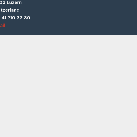
03 Luzern
tzerland
 41 210 33 30
ail