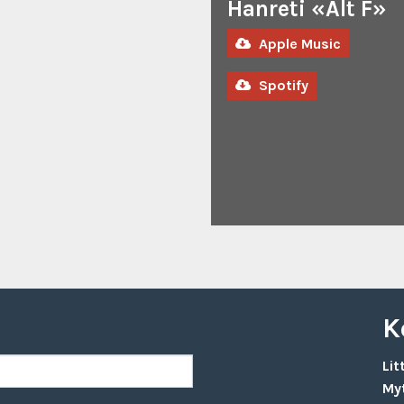
Hanreti «Alt F»
chained»
itudes»
Apple Music
trigger»
trigger - EP»
Spotify
Boy»
mir «Pacific Gold (Acoustic)»
 (feat. GeilerAsDu)»
tellite «Converse/Reverse»
ast Of Our Kind»
les «Circle – EP»
 «The Dance Decade»
 «Orange»
s – Single»
K
cket To Karma (Remixes)»
mir «Pacific Gold»
Lit
F»
My
agments»